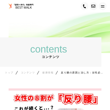
トップ
BEST WALK について
contents
サービス紹介
コンテンツ
トレーナー紹介
料金システム
トップ
コンテンツ
健康情報
反り腰の原因と治し方：女性必見！ぽっこりお腹と腰痛の解消法
お客様の声
ご利用者データ
ご利用の流れ