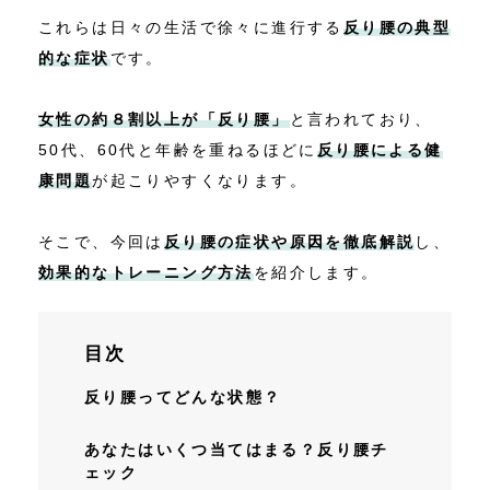
これらは日々の生活で徐々に進行する
反り腰の典型
的な症状
です。
女性の約８割以上が「反り腰」
と言われており、
50代、60代と年齢を重ねるほどに
反り腰による健
康問題
が起こりやすくなります。
そこで、今回は
反り腰の症状や原因を徹底解説
し、
効果的なトレーニング方法
を紹介します。
目次
反り腰ってどんな状態？
あなたはいくつ当てはまる？反り腰チ
ェック