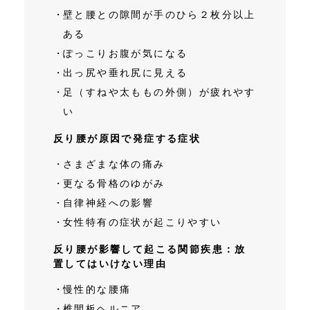
壁と腰との隙間が手のひら２枚分以上
ある
ぽっこりお腹が気になる
出っ尻や垂れ尻に見える
足（すねや太ももの外側）が疲れやす
い
反り腰が原因で発症する症状
さまざまな体の痛み
更なる骨格のゆがみ
自律神経への影響
女性特有の症状が起こりやすい
反り腰が影響して起こる関節疾患：放
置してはいけない理由
慢性的な腰痛
椎間板ヘルニア