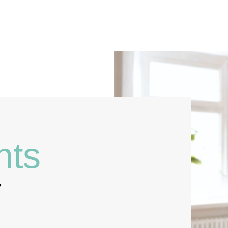
nts
ツ