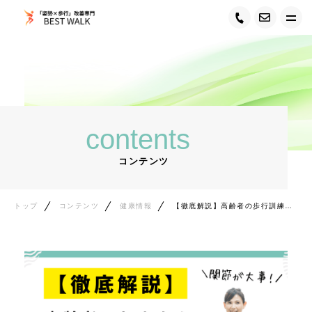
トップ
BEST WALK について
contents
サービス紹介
コンテンツ
トレーナー紹介
料金システム
トップ
コンテンツ
健康情報
【徹底解説】高齢者の歩行訓練メニュー：安全で効果的な方法
お客様の声
ご利用者データ
ご利用の流れ