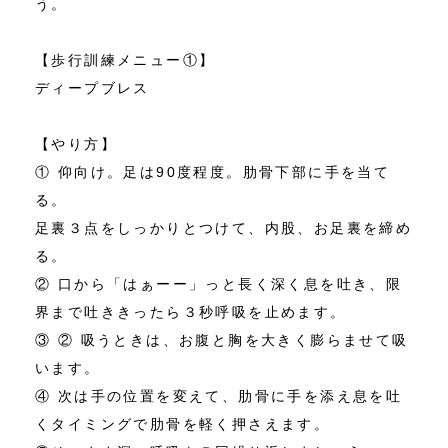
う。
【歩行訓練メニュー①】
ディープブレス
【やり方】
① 仰向け。足は90度程度。肋骨下部に手を当て
る。
足裏３点をしっかりとつけて、内股、お足裏を締め
る。
② 口から「はぁーー」っと長く深く息を吐き、限
界まで吐ききったら３秒呼吸を止めます。
③ ② 吸うときは、お腹と胸を大きく膨らませて吸
います。
④ 次は手の位置を変えて、肋骨に手を添え息を吐
くタイミングで肋骨を軽く押さえます。