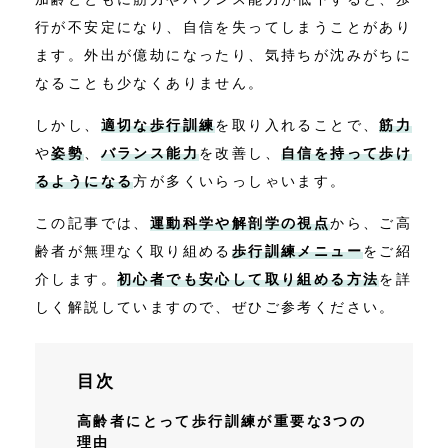
行が不安定になり、自信を失ってしまうことがあり
ます。外出が億劫になったり、気持ちが沈みがちに
なることも少なくありません。
しかし、
適切な歩行訓練
を取り入れることで、
筋力
や
姿勢
、
バランス能力
を改善し、
自信を持って歩け
るようになる
方が多くいらっしゃいます。
この記事では、
運動科学や解剖学の視点
から、ご高
齢者が無理なく取り組める
歩行訓練メニュー
をご紹
介します。
初心者でも安心して取り組める方法
を詳
しく解説していますので、ぜひご参考ください。
目次
高齢者にとって歩行訓練が重要な3つの
理由